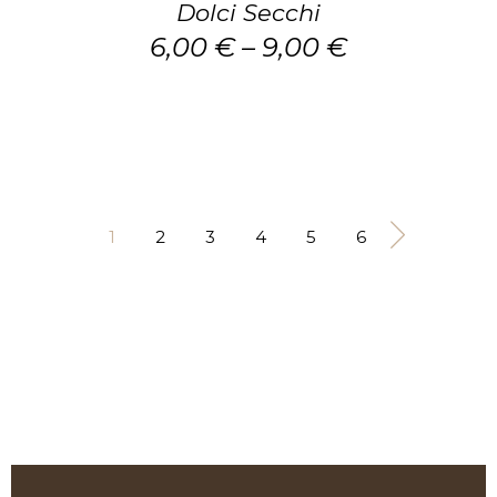
Dolci Secchi
essere
6,00
€
–
9,00
€
scelte
nella
pagina
del
prodotto
1
2
3
4
5
6