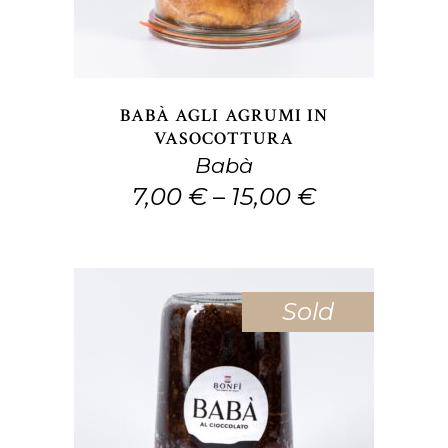
più
varianti.
Le
opzioni
BABÀ AGLI AGRUMI IN
possono
VASOCOTTURA
Babà
essere
7,00
€
–
15,00
€
scelte
nella
pagina
del
Sold
prodotto
Questo
SCEGLI
prodotto