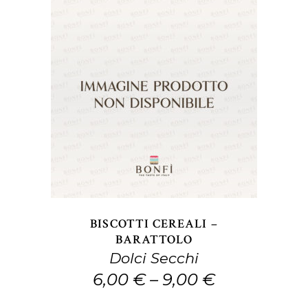
Questo
SCEGLI
prodotto
ha
più
varianti.
Le
opzioni
BISCOTTI CEREALI –
possono
BARATTOLO
Dolci Secchi
essere
6,00
€
–
9,00
€
scelte
nella