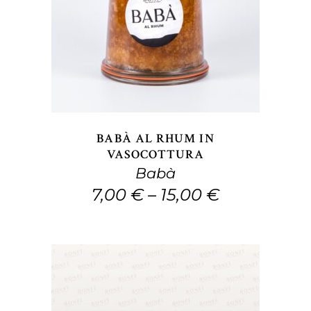
Questo
SCEGLI
prodotto
ha
più
varianti.
Le
opzioni
BABÀ AL RHUM IN
possono
VASOCOTTURA
Babà
essere
7,00
€
–
15,00
€
scelte
nella
pagina
del
prodotto