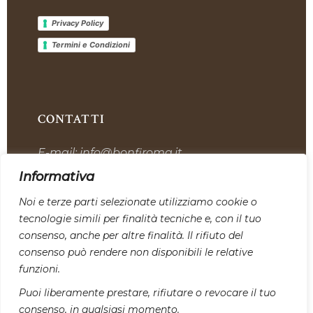
Privacy Policy
Termini e Condizioni
CONTATTI
E-mail:
info@bonfiroma.it
Telefono:
+39 328 7419311
Informativa
Sede:
Via dell’Industria, 12, 00059 Tolfa
Noi e terze parti selezionate utilizziamo cookie o
tecnologie simili per finalità tecniche e, con il tuo
SEGUICI SU I NOSTRI CANALI
consenso, anche per altre finalità. Il rifiuto del
SOCIAL:
consenso può rendere non disponibili le relative
funzioni.
Puoi liberamente prestare, rifiutare o revocare il tuo
consenso, in qualsiasi momento.