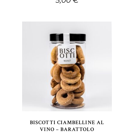
5,00
€
Questo
SCEGLI
prodotto
ha
più
varianti.
Le
opzioni
BISCOTTI CIAMBELLINE AL
possono
VINO – BARATTOLO