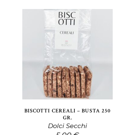
pagina
del
prodotto
AGGIUNGI AL CARRELLO
BISCOTTI CEREALI – BUSTA 250
GR.
Dolci Secchi