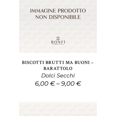
Questo
SCEGLI
prodotto
ha
più
varianti.
Le
opzioni
BISCOTTI BRUTTI MA BUONI –
possono
BARATTOLO
Dolci Secchi
essere
6,00
€
–
9,00
€
scelte
nella
pagina
del