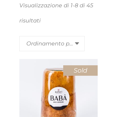
Visualizzazione di 1-8 di 45
risultati
Ordinamento predefinito
Sold
Questo
SCEGLI
prodotto
ha