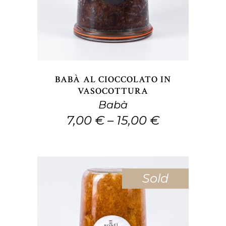
ha
più
varianti.
Le
opzioni
BABÀ AL CIOCCOLATO IN
possono
VASOCOTTURA
Babà
essere
7,00
€
–
15,00
€
scelte
nella
pagina
del
Sold
prodotto