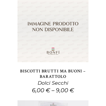
del
prodotto
Questo
SCEGLI
prodotto
ha
più
varianti.
Le
opzioni
BISCOTTI BRUTTI MA BUONI –
possono
BARATTOLO
Dolci Secchi
essere
6,00
€
–
9,00
€
scelte
nella
pagina