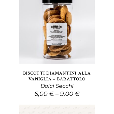
Questo
SCEGLI
prodotto
ha
più
varianti.
Le
opzioni
BISCOTTI DIAMANTINI ALLA
possono
VANIGLIA – BARATTOLO
Dolci Secchi
essere
6,00
€
–
9,00
€
scelte
nella
pagina