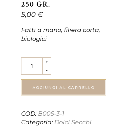
250 GR.
5,00
€
Fatti a mano, filiera corta,
biologici
Biscotti
+
Brutti
-
ma
Buoni
AGGIUNGI AL CARRELLO
-
Busta
COD:
B005-3-1
250
Categoria:
Dolci Secchi
gr.