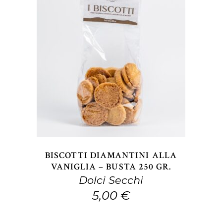
del
prodotto
AGGIUNGI AL CARRELLO
BISCOTTI DIAMANTINI ALLA
VANIGLIA – BUSTA 250 GR.
Dolci Secchi
5,00
€