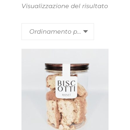
Visualizzazione del risultato
Ordinamento predefinito
Questo
SCEGLI
prodotto
ha
più
varianti.