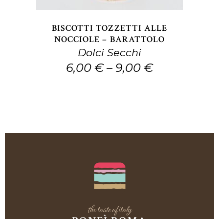
Le
opzioni
BISCOTTI TOZZETTI ALLE
possono
NOCCIOLE – BARATTOLO
Dolci Secchi
essere
6,00
€
–
9,00
€
scelte
nella
pagina
del
prodotto
the taste of italy