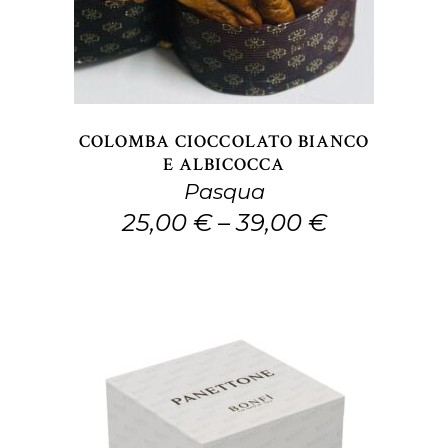
ha
più
varianti.
Le
opzioni
COLOMBA CIOCCOLATO BIANCO
possono
E ALBICOCCA
Pasqua
essere
25,00
€
–
39,00
€
scelte
nella
pagina
del
prodotto
Questo
SCEGLI