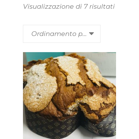
Visualizzazione di 7 risultati
Ordinamento predefinito
Questo
SCEGLI
prodotto
ha
più
varianti.