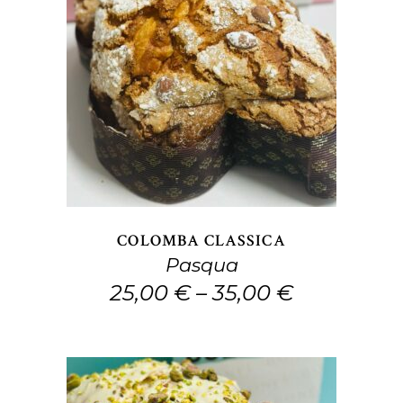
Questo
SCEGLI
prodotto
ha
più
varianti.
Le
opzioni
COLOMBA CLASSICA
possono
Pasqua
essere
25,00
€
–
35,00
€
scelte
nella
pagina
del