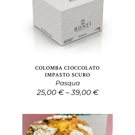
Questo
SCEGLI
prodotto
ha
più
varianti.
Le
opzioni
COLOMBA CIOCCOLATO
possono
IMPASTO SCURO
Pasqua
essere
25,00
€
–
39,00
€
scelte
nella
pagina
del
prodotto