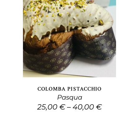
prodotto
Questo
SCEGLI
prodotto
ha
più
varianti.
Le
opzioni
COLOMBA PISTACCHIO
possono
Pasqua
essere
25,00
€
–
40,00
€
scelte
nella
pagina