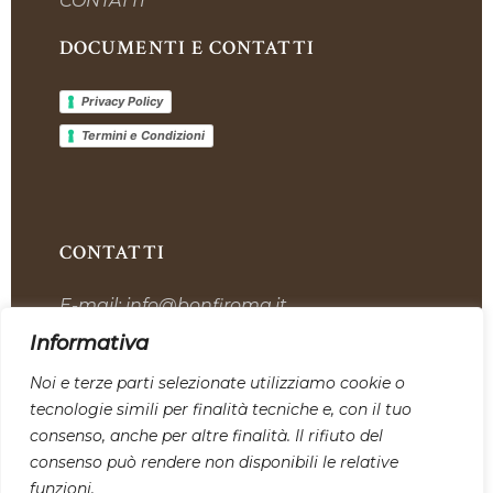
CONTATTI
DOCUMENTI E CONTATTI
Privacy Policy
Termini e Condizioni
CONTATTI
E-mail:
info@bonfiroma.it
Telefono:
+39 328 7419311
Informativa
Sede:
Via dell’Industria, 12, 00059 Tolfa
Noi e terze parti selezionate utilizziamo cookie o
tecnologie simili per finalità tecniche e, con il tuo
SEGUICI SU I NOSTRI CANALI
consenso, anche per altre finalità. Il rifiuto del
SOCIAL:
consenso può rendere non disponibili le relative
funzioni.