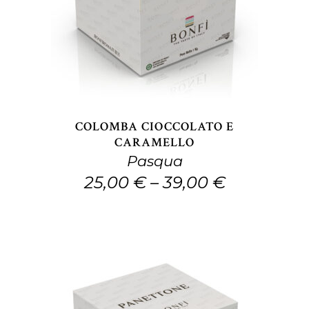
prodotto
ha
più
varianti.
Le
opzioni
COLOMBA CIOCCOLATO E
possono
CARAMELLO
Pasqua
essere
25,00
€
–
39,00
€
scelte
nella
pagina
del
prodotto