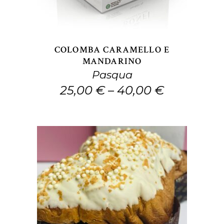
varianti.
Le
opzioni
COLOMBA CARAMELLO E
possono
MANDARINO
Pasqua
essere
25,00
€
–
40,00
€
scelte
nella
pagina
del
prodotto
Questo
SCEGLI
prodotto