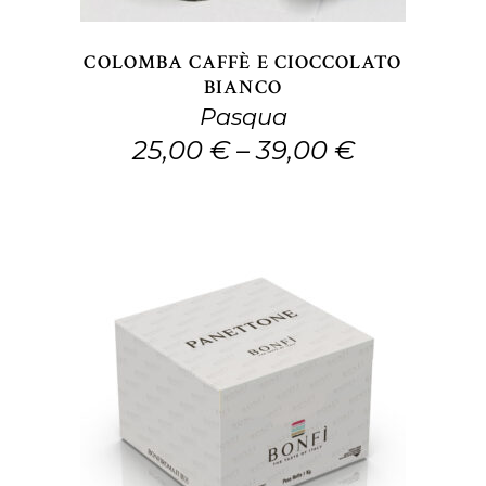
Le
opzioni
COLOMBA CAFFÈ E CIOCCOLATO
possono
BIANCO
Pasqua
essere
25,00
€
–
39,00
€
scelte
nella
pagina
del
prodotto
Questo
SCEGLI
prodotto
ha
più