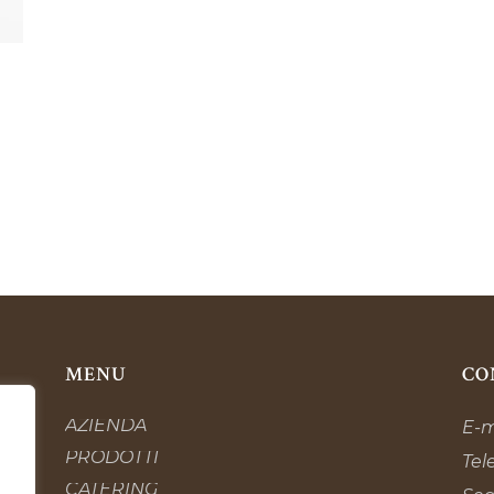
MENU
CO
AZIENDA
E-m
PRODOTTI
Tel
CATERING