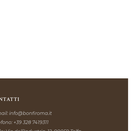
NTATTI
ail:
info@bonfiroma.it
efono:
+39 328 7419311