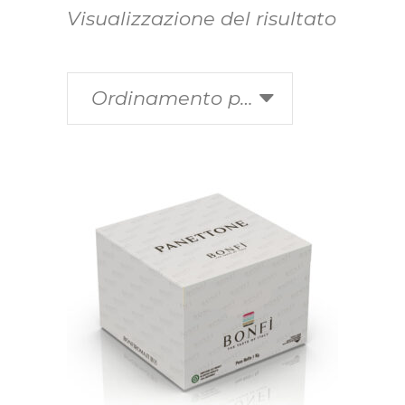
Visualizzazione del risultato
Ordinamento predefinito
Questo
SCEGLI
prodotto
ha
più
varianti.