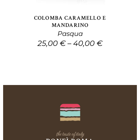
Le
opzioni
COLOMBA CARAMELLO E
possono
MANDARINO
Pasqua
essere
25,00
€
–
40,00
€
scelte
nella
pagina
del
prodotto
the taste of italy