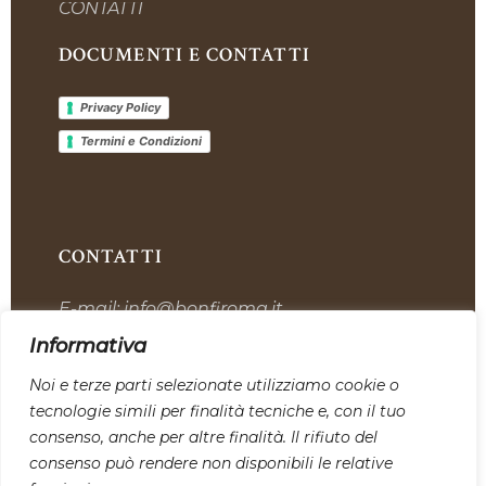
CONTATTI
DOCUMENTI E CONTATTI
Privacy Policy
Termini e Condizioni
CONTATTI
E-mail:
info@bonfiroma.it
Telefono:
+39 328 7419311
Informativa
Sede:
Via dell’Industria, 12, 00059 Tolfa
Noi e terze parti selezionate utilizziamo cookie o
tecnologie simili per finalità tecniche e, con il tuo
SEGUICI SU I NOSTRI CANALI
consenso, anche per altre finalità. Il rifiuto del
SOCIAL:
consenso può rendere non disponibili le relative