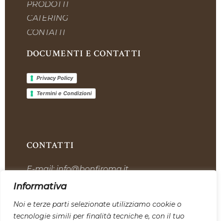
PRODOTTI
CATERING
CONTATTI
DOCUMENTI E CONTATTI
Privacy Policy
Termini e Condizioni
CONTATTI
E-mail:
info@bonfiroma.it
Telefono:
+39 328 7419311
Informativa
Sede:
Via dell’Industria, 12, 00059 Tolfa
Noi e terze parti selezionate utilizziamo cookie o
tecnologie simili per finalità tecniche e, con il tuo