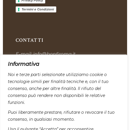
Privacy Policy
Termini e Condizioni
CONTATTI
E-mail:
info@bonfiroma.it
Telefono:
+39 328 7419311
Informativa
Sede:
Via dell’Industria, 12, 00059 Tolfa
Noi e terze parti selezionate utilizziamo cookie o
tecnologie simili per finalità tecniche e, con il tuo
SEGUICI SU I NOSTRI CANALI
consenso, anche per altre finalità. Il rifiuto del
SOCIAL:
consenso può rendere non disponibili le relative
funzioni.
Puoi liberamente prestare, rifiutare o revocare il tuo
consenso, in qualsiasi momento.
PAGAMENTI
Usa il pulsante “Accetta” per acconsentire.