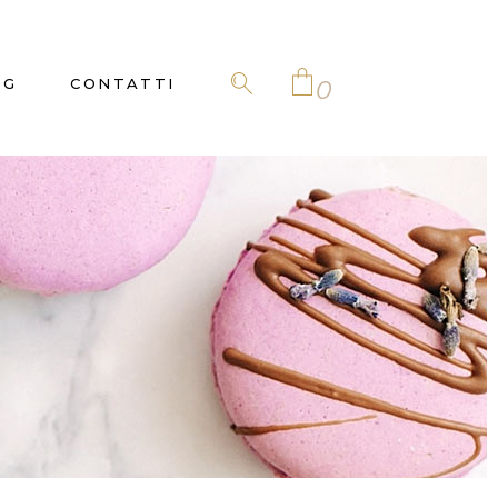
NG
CONTATTI
0
No products in the
cart.