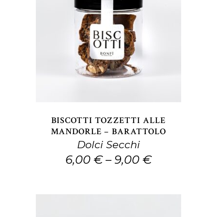
Questo
SCEGLI
prodotto
ha
più
varianti.
Le
opzioni
BISCOTTI TOZZETTI ALLE
possono
MANDORLE – BARATTOLO
Dolci Secchi
essere
6,00
€
–
9,00
€
scelte
nella
pagina
del