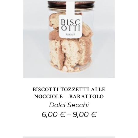
prodotto
Questo
SCEGLI
prodotto
ha
più
varianti.
Le
opzioni
BISCOTTI TOZZETTI ALLE
possono
NOCCIOLE – BARATTOLO
Dolci Secchi
essere
6,00
€
–
9,00
€
scelte
nella
pagina