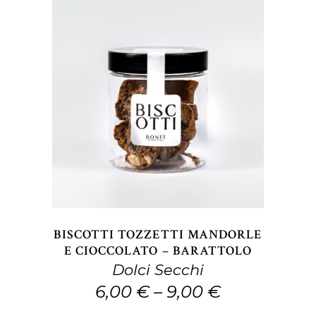
del
prodotto
Questo
SCEGLI
prodotto
ha
più
varianti.
Le
opzioni
BISCOTTI TOZZETTI MANDORLE
possono
E CIOCCOLATO – BARATTOLO
Dolci Secchi
essere
6,00
€
–
9,00
€
scelte
nella