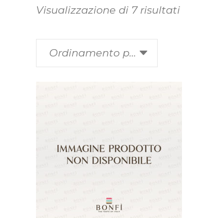
Visualizzazione di 7 risultati
Ordinamento predefinito
Questo
SCEGLI
prodotto
ha
più
varianti.