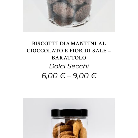
ha
più
varianti.
Le
opzioni
BISCOTTI DIAMANTINI AL
possono
CIOCCOLATO E FIOR DI SALE –
BARATTOLO
essere
Dolci Secchi
scelte
6,00
€
–
9,00
€
nella
pagina
del
prodotto