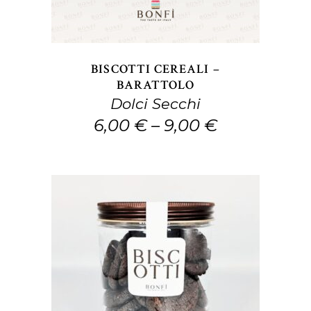
varianti.
Le
opzioni
BISCOTTI CEREALI –
possono
BARATTOLO
Dolci Secchi
essere
6,00
€
–
9,00
€
scelte
nella
pagina
del
prodotto
Questo
SCEGLI
prodotto