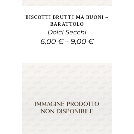
Le
opzioni
BISCOTTI BRUTTI MA BUONI –
possono
BARATTOLO
Dolci Secchi
essere
6,00
€
–
9,00
€
scelte
nella
pagina
del
prodotto
Questo
SCEGLI
prodotto
ha
più