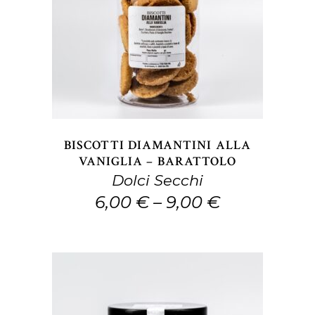
Questo
SCEGLI
prodotto
ha
più
varianti.
Le
opzioni
BISCOTTI DIAMANTINI ALLA
possono
VANIGLIA – BARATTOLO
Dolci Secchi
essere
6,00
€
–
9,00
€
scelte
nella
pagina
del
prodotto