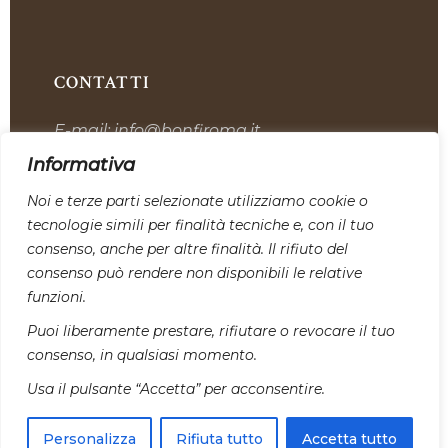
CONTATTI
E-mail:
info@bonfiroma.it
Telefono:
+39 328 7419311
Informativa
Sede:
Via dell’Industria, 12, 00059 Tolfa
Noi e terze parti selezionate utilizziamo cookie o
tecnologie simili per finalità tecniche e, con il tuo
SEGUICI SU I NOSTRI CANALI
consenso, anche per altre finalità. Il rifiuto del
SOCIAL:
consenso può rendere non disponibili le relative
funzioni.
Puoi liberamente prestare, rifiutare o revocare il tuo
consenso, in qualsiasi momento.
PAGAMENTI
Usa il pulsante “Accetta” per acconsentire.
Personalizza
Rifiuta tutto
Accetta tutto