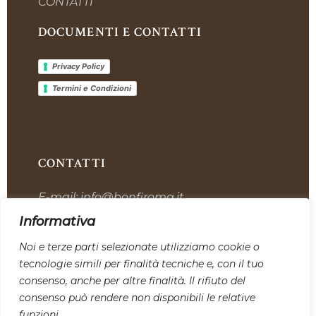
CONTATTI
DOCUMENTI E CONTATTI
Privacy Policy
Termini e Condizioni
CONTATTI
E-mail:
info@bonfiroma.it
Telefono:
+39 328 7419311
Informativa
Sede:
Via dell’Industria, 12, 00059 Tolfa
Noi e terze parti selezionate utilizziamo cookie o
tecnologie simili per finalità tecniche e, con il tuo
SEGUICI SU I NOSTRI CANALI
consenso, anche per altre finalità. Il rifiuto del
SOCIAL:
consenso può rendere non disponibili le relative
funzioni.