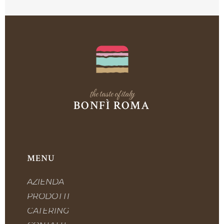
the taste of italy
BONFÌ ROMA
MENU
AZIENDA
PRODOTTI
CATERING