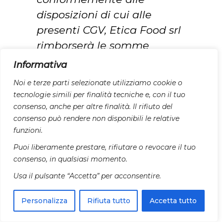
disposizioni di cui alle
presenti CGV, Etica Food srl
rimborserà le somme
versate dal CLIENTE per
Informativa
l’acquisto dei PRODOTTI.
Noi e terze parti selezionate utilizziamo cookie o
Il rimborso avverrà
tecnologie simili per finalità tecniche e, con il tuo
gratuitamente, entro 14
consenso, anche per altre finalità. Il rifiuto del
consenso può rendere non disponibili le relative
(quattordici) giorni dalla
funzioni.
data in cui Etica Food srl è
Puoi liberamente prestare, rifiutare o revocare il tuo
venuta a conoscenza
consenso, in qualsiasi momento.
dell’esercizio del diritto di
Usa il pulsante “Accetta” per acconsentire.
recesso da parte del
CLIENTE tramite lo stesso
Personalizza
Rifiuta tutto
Accetta tutto
metodo di pagamento